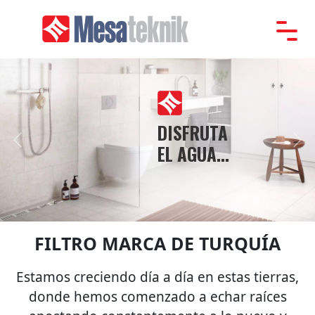
Página
De
İnici
Institucional
DISFRUTA
Productos
Previous
Nex
EL AGUA...
Promoción
Catalogar
Referencias
FILTRO MARCA DE TURQUÍA
Comunicación
Estamos creciendo día a día en estas tierras,
donde hemos comenzado a echar raíces